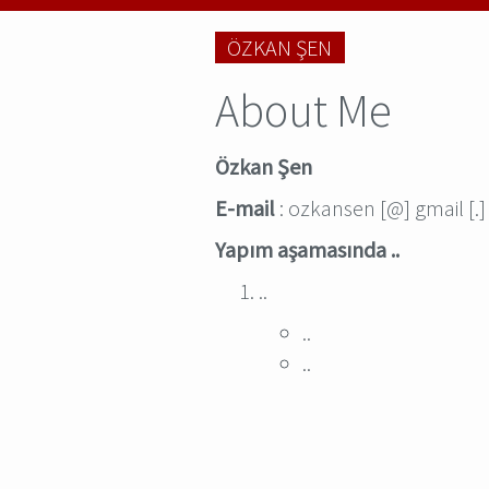
ÖZKAN ŞEN
About Me
Özkan Şen
E-mail
: ozkansen [@] gmail [.
Yapım aşamasında ..
..
..
..